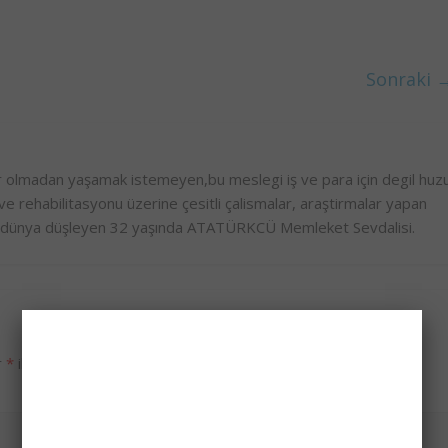
Sonraki 
olmadan yaşamak istemeyen,bu meslegi iş ve para için degil huz
e rehabilitasyonu üzerine çesitli çalismalar, araştirmalar yapan
bir dünya düşleyen 32 yaşında ATATÜRKCÜ Memleket Sevdalisi.
r
*
ile işaretlenmişlerdir