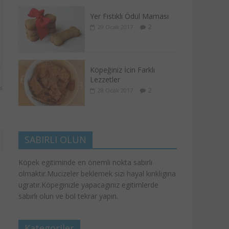
Yer Fıstıklı Ödül Maması
2
29 Ocak 2017
Köpeğiniz İcin Farklı
Lezzetler
2
28 Ocak 2017
SABIRLI OLUN
Köpek egitiminde en önemli nokta sabırlı
olmaktir.Mucizeler beklemek sizi hayal kırıklıgına
ugratır.Köpegınızle yapacagınız egitimlerde
sabırlı olun ve bol tekrar yapın.
Kategoriler