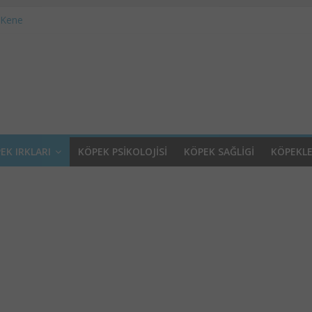
 Kene
Otel
i ve Psikoloji
Alerji Problemleri
Raşitizm
EK IRKLARI
KÖPEK PSIKOLOJISI
KÖPEK SAĞLIGI
KÖPEKL