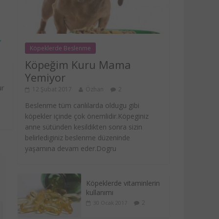
→
Köpeklerde Beslenme
Köpeğim Kuru Mama
Yemiyor
ur
12 Şubat 2017
Özhan
2
Beslenme tüm canlılarda oldugu gibi
köpekler içinde çok önemlidir.Köpeginiz
anne sütünden kesildikten sonra sizin
belirlediginiz beslenme düzeninde
yaşamına devam eder.Dogru
Köpeklerde vitaminlerin
kullanımı
2
30 Ocak 2017