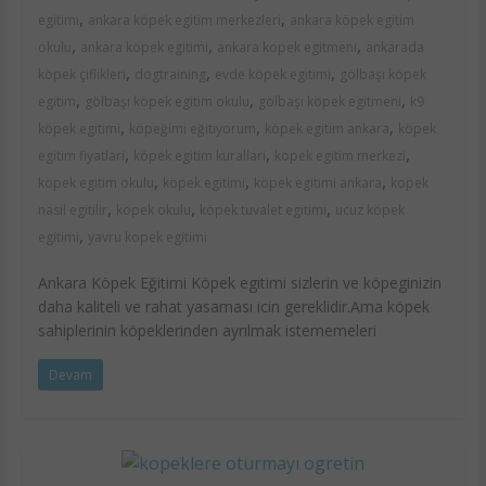
,
,
egitimi
ankara köpek egitim merkezleri
ankara köpek egitim
,
,
,
okulu
ankara köpek egitimi
ankara kopek egitmeni
ankarada
,
,
,
köpek çiflikleri
dogtraining
evde köpek egitimi
gölbaşı köpek
,
,
,
egitim
gölbaşı köpek egitim okulu
gölbaşı köpek egitmeni
k9
,
,
,
köpek egitimi
köpeğimi eğitiyorum
köpek egitim ankara
köpek
,
,
,
egitim fiyatlari
köpek egitim kurallari
kopek egitim merkezi
,
,
,
köpek egitim okulu
köpek egitimi
köpek egitimi ankara
kopek
,
,
,
nasil egitilir
kopek okulu
köpek tuvalet egitimi
ucuz köpek
,
egitimi
yavru kopek egitimi
Ankara Köpek Eğitimi Köpek egitimi sizlerin ve köpeginizin
daha kaliteli ve rahat yasaması icin gereklidir.Ama köpek
sahiplerinin köpeklerinden ayrılmak istememeleri
Devam