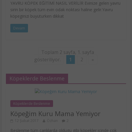
YAVRU KÖPEK EĞİTİMİ NASIL VERİLİR Evinize gelen yavru
sirin bir köpek tüm evin odak noktası haline gelir.Yavru
köpeginizi buyuturken dikkat
Devam
Toplam 2 sayfa, 1. sayfa
gösteriliyor.
1
2
»
Köpeklerde Beslenme
Köpeklerde Beslenme
Köpeğim Kuru Mama Yemiyor
12 Şubat 2017
Özhan
2
Beslenme tüm canlılarda oldugu gibi köpekler içinde çok