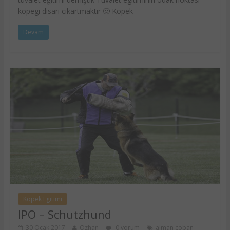
kopegi dısarı cıkartmaktır 🙂 Köpek
Devam
Köpek Egitimi
IPO – Schutzhund
30 Ocak 2017
Özhan
0 yorum
alman çoban