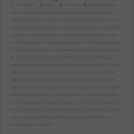
7 Ocak 2017
Özhan
0 yorum
ankara k9 köpek
,
,
,
egitimi
ankara köpek çiftlikleri
ankara köpek egitim merkezi
,
,
ankara köpek egitim okulu
ankara köpek egitim yerleri
ankara
,
,
köpek egitim yerleri gölbaşı
ankara köpek egitimi
ankara kopek
,
,
,
egitmeni
ankara köpek oteli
ankara köpek pansiyonu
ankara
,
,
,
pozitif kopek egitimi
çankaya köpek eğitimi
evde köpek egitimi
,
,
,
evde yavru köpek eğitimi
gel komutu
gel komutu nasıl ögretilir
,
,
,
git getir
gölbaşı köpek egitim
gölbaşı köpek egitim okulu
,
,
,
gölbaşı köpek egitmeni
incek köpek eğitimi
k9 egitimi
k9 köpek
,
,
,
egitimi
k9 köpek egitimi ankara
köpeğimi eğitiyorum
köpek
,
,
,
egitim
köpek egitim komutları
köpek egitim kurallari
kopek
,
,
,
egitim merkezi
köpek egitim okulu
köpek egitimi
köpek egitimi
,
,
,
,
ankara
köpek egitimleri
köpek egitmenleri
kopek nasil egitilir
,
,
,
kopek okulu
köpek pansiyon fiyatları
köpek tuvalet egitimi
pet
,
,
,
,
okulu
pet pansiyon
pozitif köpek egitimi
puppy college
puppy
,
,
,
,
egitimi
puppy training
temel itaat
yavru kopek egitimi
yavru
köpek egitimi nasıl verilir