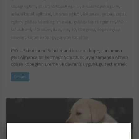
,
,
,
köpegi egitimi
ankara k9 köpek egitimi
ankara köpek egitimi
,
,
,
ankara kopek egitmeni
bh sınav egitimi
BH sınavı
gölbaşı köpek
,
,
,
egitim
gölbaşı köpek egitim okulu
gölbaşı köpek egitmeni
IPO –
,
,
,
,
,
,
Schutzhund
IPO sınavı
itaat
ıpo
k9
k9 egitimi
köpek egitim
,
,
sınavları
koruma köpegi
yarışma köpekleri
IPO – Schutzhund Schutzhund koruma köpegi anlamına
gelir.Almanca bir kelimedir.Schutzund,ayni zamanda Alman
coban kopeginin ureme ve davranis uygunlugu test etmek
Devam