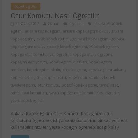
Köpek Egitimi
Otur Komutu Nasıl Öğretilir
24 Ocak 2017
Özhan
0 yorum
ankara k9 köpek
,
,
,
egitimi
ankara kopek egitim
ankara köpek egitim okulu
ankara
,
,
,
köpek egitimi
evde köpek egitimi
gölbaşı köpek egitim
gölbaşı
,
,
,
köpek egitim okulu
gölbaşı köpek egitmeni
k9 köpek egitimi
,
,
köpege otur komutu nasıl ögretilir
kopege oturu ogretme
,
,
köpeğimi eğitiyorum
köpek egitim kurallari
kopek egitim
,
,
,
,
merkezi
köpek egitim okulu
köpek egitimi
köpek egitimi ankara
,
,
,
kopek nasil egitilir
kopek okulu
köpek otur komutu
köpek
,
,
,
,
tuvalet egitimi
otur komutu
pozitif köpek egitimi
temel itaat
,
,
temel itaat komutları
yavru köpeğe otur komutu nasıl öğretilir
yavru kopek egitimi
Ankara Köpek Eğitim Otur Komutu Köpeginize otur
komutunu ögretmek istiyorsanız bunun icin bir kac yontem
kullanabilirsiniz.Her yasta kopegin ogrenebilecegi kolay