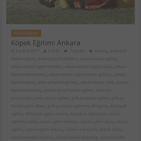
Köpek Egitimi
Köpek Eğitimi Ankara
,
6 Şubat 2017
Özhan
0 yorum
ankara
ankara k9
,
,
,
köpek egitimi
ankara köpek çiftlikleri
ankara kopek egitim
,
,
ankara köpek egitim merkezi
ankara köpek egitim okulu
ankara
,
,
köpek egitim yerleri
ankara köpek egitim yerleri gölbaşı
ankara
,
,
,
köpek egitimi
ankara kopek egitmeni
ankara köpek oteli
ankara
,
,
köpek pansiyonu
ankara pozitif kopek egitimi
davranış
,
,
,
problemleri
evde köpek egitimi
gölbaşı köpek egitim
gölbaşı
,
,
,
köpek egitim okulu
gölbaşı köpek egitmeni
k9 egitimi
k9 köpek
,
,
,
egitimi
k9 köpek egitimi ankara
köpeğimi eğitiyorum
köpek
,
,
,
egitim kurallari
kopek egitim merkezi
köpek egitim okulu
köpek
,
,
,
,
egitimi
köpek egitimi ankara
kopek nasil egitilir
kopek okulu
,
,
köpek pansiyon fiyatları
köpek tuvalet alışkanlıgı
köpek tuvalet