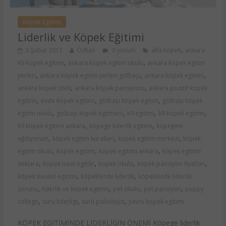
Köpek Egitimi
Liderlik ve Köpek Eğitimi
,
3 Şubat 2017
Özhan
0 yorum
alfa köpek
ankara
,
,
k9 köpek egitimi
ankara köpek egitim okulu
ankara köpek egitim
,
,
,
yerleri
ankara köpek egitim yerleri gölbaşı
ankara köpek egitimi
,
,
ankara köpek oteli
ankara köpek pansiyonu
ankara pozitif kopek
,
,
,
egitimi
evde köpek egitimi
gölbaşı köpek egitim
gölbaşı köpek
,
,
,
,
egitim okulu
gölbaşı köpek egitmeni
k9 egitimi
k9 köpek egitimi
,
,
k9 köpek egitimi ankara
köpege liderlik egitimi
köpeğimi
,
,
,
eğitiyorum
köpek egitim kurallari
kopek egitim merkezi
köpek
,
,
,
egitim okulu
köpek egitimi
köpek egitimi ankara
köpek egitimi
,
,
,
,
anklara
kopek nasil egitilir
kopek okulu
köpek pansiyon fiyatları
,
,
köpek tuvalet egitimi
köpeklerde liderlik
köpeklerde liderlik
,
,
,
,
sorunu
liderlik ve köpek egitimi
pet okulu
pet pansiyon
puppy
,
,
,
college
sürü liderligi
sürü psikolojisi
yavru kopek egitimi
KÖPEK EGİTİMİNDE LİDERLİGİN ÖNEMİ Köpege liderlik