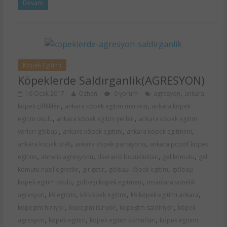
Devam
Köpek Egitimi
Köpeklerde Saldırganlik(AGRESYON)
,
16 Ocak 2017
Özhan
0 yorum
agresyon
ankara
,
,
köpek çiftlikleri
ankara köpek egitim merkezi
ankara köpek
,
,
egitim okulu
ankara köpek egitim yerleri
ankara köpek egitim
,
,
,
yerleri gölbaşı
ankara köpek egitimi
ankara kopek egitmeni
,
,
ankara köpek oteli
ankara köpek pansiyonu
ankara pozitif kopek
,
,
,
,
egitimi
annelik agresyonu
davranis bozukluklari
gel komutu
gel
,
,
,
komutu nasıl ögretilir
git getir
gölbaşı köpek egitim
gölbaşı
,
,
köpek egitim okulu
gölbaşı köpek egitmeni
insanlara yönelik
,
,
,
,
agresyon
k9 egitimi
k9 köpek egitimi
k9 köpek egitimi ankara
,
,
,
kopegim hırlıyor
kopegim isiriyor
kopegim saldiriyor
köpek
,
,
,
agresyon
köpek egitim
köpek egitim komutları
köpek egitimi