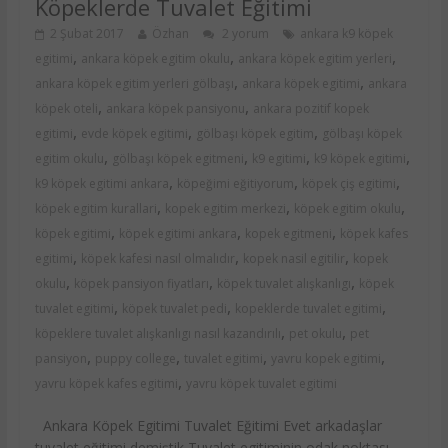
Köpeklerde Tuvalet Eğitimi
2 Şubat 2017
Özhan
2 yorum
ankara k9 köpek
,
,
,
egitimi
ankara köpek egitim okulu
ankara köpek egitim yerleri
,
,
ankara köpek egitim yerleri gölbaşı
ankara köpek egitimi
ankara
,
,
köpek oteli
ankara köpek pansiyonu
ankara pozitif kopek
,
,
,
egitimi
evde köpek egitimi
gölbaşı köpek egitim
gölbaşı köpek
,
,
,
,
egitim okulu
gölbaşı köpek egitmeni
k9 egitimi
k9 köpek egitimi
,
,
,
k9 köpek egitimi ankara
köpeğimi eğitiyorum
köpek çiş egitimi
,
,
,
köpek egitim kurallari
kopek egitim merkezi
köpek egitim okulu
,
,
,
köpek egitimi
köpek egitimi ankara
kopek egitmeni
köpek kafes
,
,
,
egitimi
köpek kafesi nasıl olmalıdır
kopek nasil egitilir
kopek
,
,
,
okulu
köpek pansiyon fiyatları
köpek tuvalet alışkanlıgı
köpek
,
,
,
tuvalet egitimi
köpek tuvalet pedi
kopeklerde tuvalet egitimi
,
,
köpeklere tuvalet alışkanlıgı nasıl kazandırılı
pet okulu
pet
,
,
,
,
pansiyon
puppy college
tuvalet egitimi
yavru kopek egitimi
,
yavru köpek kafes egitimi
yavru köpek tuvalet egitimi
Ankara Köpek Egitimi Tuvalet Eğitimi Evet arkadaşlar
tuvalet eğitimi demiştik Tuvalet egitiminin odak noktası