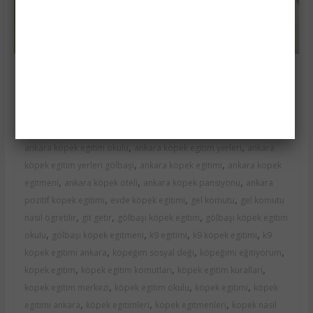
Köpek Egitimi
Köpeklerde Sosyallesme
27 Ocak 2017
Özhan
0 yorum
ankara k9 köpek
,
,
,
egitimi
ankara köpek çiftlikleri
ankara köpek egitim merkezi
,
,
ankara köpek egitim okulu
ankara köpek egitim yerleri
ankara
,
,
köpek egitim yerleri gölbaşı
ankara köpek egitimi
ankara kopek
,
,
,
egitmeni
ankara köpek oteli
ankara köpek pansiyonu
ankara
,
,
,
pozitif kopek egitimi
evde köpek egitimi
gel komutu
gel komutu
,
,
,
nasıl ögretilir
git getir
gölbaşı köpek egitim
gölbaşı köpek egitim
,
,
,
,
okulu
gölbaşı köpek egitmeni
k9 egitimi
k9 köpek egitimi
k9
,
,
,
köpek egitimi ankara
köpeğim sosyal deği
köpeğimi eğitiyorum
,
,
,
köpek egitim
köpek egitim komutları
köpek egitim kurallari
,
,
,
kopek egitim merkezi
köpek egitim okulu
köpek egitimi
köpek
,
,
,
egitimi ankara
köpek egitimleri
köpek egitmenleri
kopek nasil