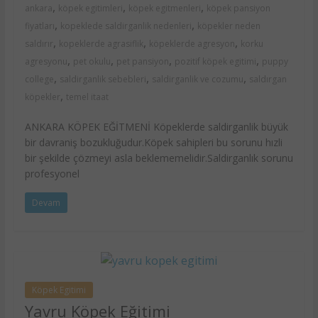
,
,
,
ankara
köpek egitimleri
köpek egitmenleri
köpek pansiyon
,
,
fiyatları
kopeklede saldirganlik nedenleri
köpekler neden
,
,
,
saldırır
kopeklerde agrasiflik
köpeklerde agresyon
korku
,
,
,
,
agresyonu
pet okulu
pet pansiyon
pozitif köpek egitimi
puppy
,
,
,
college
saldirganlik sebebleri
saldirganlik ve cozumu
saldırgan
,
köpekler
temel itaat
ANKARA KÖPEK EĞİTMENİ Köpeklerde saldirganlik büyük
bir davraniş bozukluğudur.Köpek sahipleri bu sorunu hızli
bir şekilde çözmeyi asla beklememelidir.Saldirganlık sorunu
profesyonel
Devam
Köpek Egitimi
Yavru Köpek Eğitimi