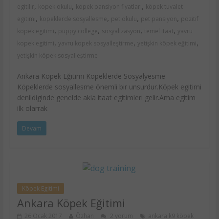
,
,
,
egitilir
kopek okulu
köpek pansiyon fiyatları
köpek tuvalet
,
,
,
,
egitimi
kopeklerde sosyallesme
pet okulu
pet pansiyon
pozitif
,
,
,
,
köpek egitimi
puppy college
sosyalizasyon
temel itaat
yavru
,
,
,
kopek egitimi
yavru köpek sosyalleştirme
yetişkin köpek eğitimi
yetişkin köpek sosyalleştirme
Ankara Köpek Eğitimi Köpeklerde Sosyalyesme
Köpeklerde sosyallesme önemli bir unsurdur.Köpek egitimi
denildiginde genelde akla itaat egitimleri gelir.Ama egitim
ilk olarrak
Devam
Köpek Egitimi
Ankara Köpek Eğitimi
26 Ocak 2017
Özhan
2 yorum
ankara k9 köpek