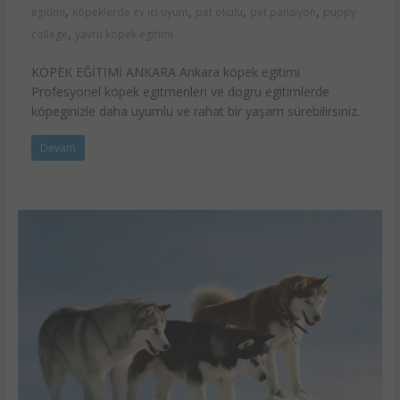
,
,
,
,
egitimi
köpeklerde ev ici uyum
pet okulu
pet pansiyon
puppy
,
college
yavru kopek egitimi
KÖPEK EĞİTİMİ ANKARA Ankara köpek egitimi
Profesyonel köpek egitmenleri ve dogru egitimlerde
köpeginizle daha uyumlu ve rahat bir yaşam sürebilirsiniz.
Devam