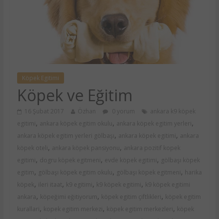
Köpek Egitimi
Köpek ve Eğitim
16 Şubat 2017
Özhan
0 yorum
ankara k9 köpek
,
,
,
egitimi
ankara köpek egitim okulu
ankara köpek egitim yerleri
,
,
ankara köpek egitim yerleri gölbaşı
ankara köpek egitimi
ankara
,
,
köpek oteli
ankara köpek pansiyonu
ankara pozitif kopek
,
,
,
egitimi
dogru köpek egitmeni
evde köpek egitimi
gölbaşı köpek
,
,
,
egitim
gölbaşı köpek egitim okulu
gölbaşı köpek egitmeni
harika
,
,
,
,
köpek
ileri itaat
k9 egitimi
k9 köpek egitimi
k9 köpek egitimi
,
,
,
ankara
köpeğimi eğitiyorum
köpek egitim çiftlikleri
köpek egitim
,
,
,
kurallari
kopek egitim merkezi
köpek egitim merkezleri
köpek