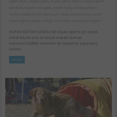
,
,
,
egitim okulu
köpek egitimi
köpek egitimi ankara
köpek egitimi
,
,
,
gereklimi
kopek nasil egitilir
kopek okulu
köpek pansiyon
,
,
,
,
fiyatları
köpek tuvalet egitimi
pet okulu
pet pansiyon
pozitif
,
,
,
köpek egitimi
puppy college
temel itaat
yavru kopek egitimi
KÖPEK EĞİTİMİ GEREKLİMİ Köpek eğitimi için birçok
teknik birçok ürün ve birçok makale bulmak
mümkün.Özellikle internette bir araştırma yaparsanız
kafanız
Devam