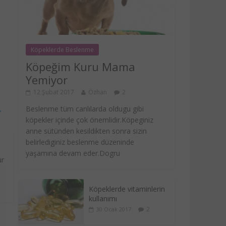
Köpeklerde Beslenme
Köpeğim Kuru Mama
Yemiyor
12 Şubat 2017
Özhan
2
→
Beslenme tüm canlılarda oldugu gibi
köpekler içinde çok önemlidir.Köpeginiz
anne sütünden kesildikten sonra sizin
belirlediginiz beslenme düzeninde
yaşamına devam eder.Dogru
ur
Köpeklerde vitaminlerin
kullanımı
2
30 Ocak 2017