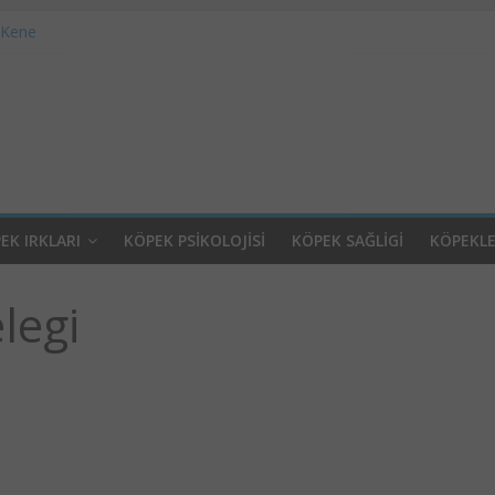
 Kene
Otel
i ve Psikoloji
Alerji Problemleri
Raşitizm
EK IRKLARI
KÖPEK PSIKOLOJISI
KÖPEK SAĞLIGI
KÖPEKL
legi