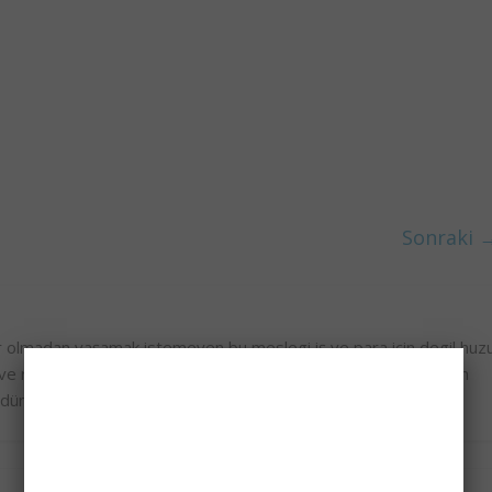
Sonraki 
olmadan yaşamak istemeyen,bu meslegi iş ve para için degil huz
e rehabilitasyonu üzerine çesitli çalismalar, araştirmalar yapan
bir dünya düşleyen 32 yaşında ATATÜRKCÜ Memleket Sevdalisi.