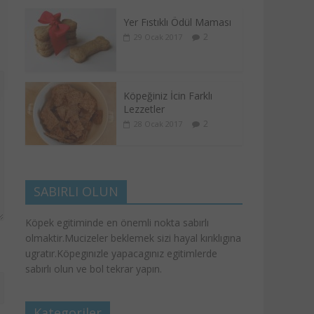
Yer Fıstıklı Ödül Maması
2
29 Ocak 2017
Köpeğiniz İcin Farklı
Lezzetler
2
28 Ocak 2017
SABIRLI OLUN
Köpek egitiminde en önemli nokta sabırlı
olmaktir.Mucizeler beklemek sizi hayal kırıklıgına
ugratır.Köpegınızle yapacagınız egitimlerde
sabırlı olun ve bol tekrar yapın.
Kategoriler