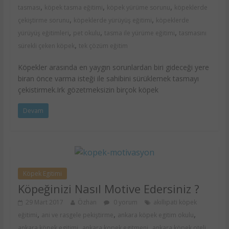
,
,
,
tasması
köpek tasma eğitimi
köpek yürüme sorunu
köpeklerde
,
,
çekiştirme sorunu
köpeklerde yürüyüş eğitimi
köpeklerde
,
,
,
yürüyüş eğitimleri
pet okulu
tasma ile yürüme eğitimi
tasmasını
,
sürekli çeken köpek
tek çözüm eğitim
Köpekler arasında en yaygın sorunlardan biri gideceği yere
biran önce varma isteği ile sahibini sürüklemek tasmayı
çekistirmek.Irk gözetmeksizin birçok köpek
Devam
Köpek Egitimi
Köpeğinizi Nasıl Motive Edersiniz ?
29 Mart 2017
Özhan
0 yorum
akıllıpati köpek
,
,
,
eğitimi
ani ve rasgele pekiştirme
ankara köpek egitim okulu
,
,
,
ankara köpek egitimi
ankara kopek egitmeni
ankara köpek oteli