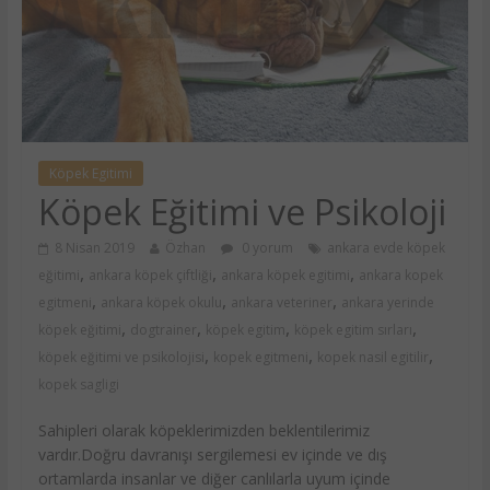
Köpek Egitimi
Köpek Eğitimi ve Psikoloji
8 Nisan 2019
Özhan
0 yorum
ankara evde köpek
,
,
,
eğitimi
ankara köpek çiftliği
ankara köpek egitimi
ankara kopek
,
,
,
egitmeni
ankara köpek okulu
ankara veteriner
ankara yerinde
,
,
,
,
köpek eğitimi
dogtrainer
köpek egitim
köpek egitim sırları
,
,
,
köpek eğitimi ve psikolojisi
kopek egitmeni
kopek nasil egitilir
kopek sagligi
Sahipleri olarak köpeklerimizden beklentilerimiz
vardır.Doğru davranışı sergilemesi ev içinde ve dış
ortamlarda insanlar ve diğer canlılarla uyum içinde