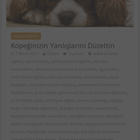
Köpek Egitimi
Köpeğinizin Yanlışlarını Düzeltin
7 Nisan 2017
Özhan
0 yorum
ankara köpek
,
,
,
egitimi
aşırı havlama
çankaya köpek eğitimi
davranis
,
,
,
bozukluklari
davranış bozuklukları ve çözümleri
egzersizler
,
,
evde köpek egitimi
evde uyumlu köpek
eve tuvaletini yapan
,
,
köpekler
insanların üzerine zıplama
istenmeyen hareketlerin
,
,
,
düzeltilmesi
iyi bir köpek eğitimi nasıl olur
iyi bir köpek eğitmeni
,
,
,
iyi bir köpek sahibi
k9 köpek egitimi
kazma alışkanlığı
köpeğe
,
,
doğru davranışı öğretmek
köpeğin sorunlarını analiz etmek
,
,
köpeğinize beceriler kazandırın
köpeğinizi anlamak
köpeğinizi
,
,
eğitin
köpeğinizin davranışlarını düzeltin
köpeğinizin sorunlarını
,
,
bulmak
köpeğinizin sorunlarını çözün
köpeğinizin yapmasını
,
istemediğiniz davranışları
köpek davranış problemlerinin