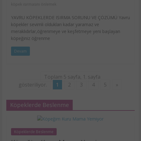
köpek ısırmasını önlemek
YAVRU KÖPEKLERDE ISIRMA SORUNU VE ÇÖZÜMÜ Yavru
köpekler sevimli oldukları kadar yaramaz ve
meraklıdırlar,öğrenmeye ve keşfetmeye yeni başlayan
köpeğiniz öğrenme
Devam
Toplam 5 sayfa, 1. sayfa
gösteriliyor.
1
2
3
4
5
»
Köpeklerde Beslenme
Köpeklerde Beslenme