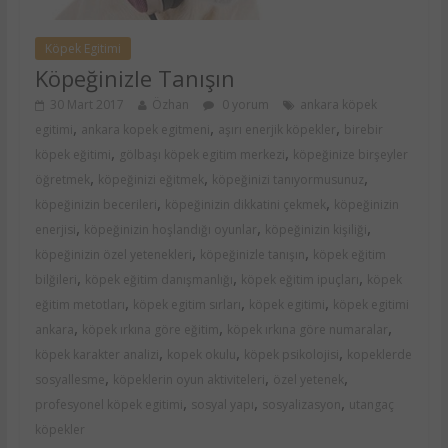
Köpek Egitimi
Köpeğinizle Tanışın
30 Mart 2017
Özhan
0 yorum
ankara köpek
,
,
,
egitimi
ankara kopek egitmeni
aşırı enerjik köpekler
birebir
,
,
köpek eğitimi
gölbaşı köpek egitim merkezi
köpeğinize birşeyler
,
,
,
öğretmek
köpeğinizi eğitmek
köpeğinizi tanıyormusunuz
,
,
köpeğinizin becerileri
köpeğinizin dikkatini çekmek
köpeğinizin
,
,
,
enerjisi
köpeğinizin hoşlandığı oyunlar
köpeğinizin kişiliği
,
,
köpeğinizin özel yetenekleri
köpeğinizle tanışın
köpek eğitim
,
,
,
bilğileri
köpek eğitim danışmanlığı
köpek eğitim ipuçları
köpek
,
,
,
eğitim metotları
köpek egitim sırları
köpek egitimi
köpek egitimi
,
,
,
ankara
köpek ırkına göre eğitim
köpek ırkına göre numaralar
,
,
,
köpek karakter analizi
kopek okulu
köpek psikolojisi
kopeklerde
,
,
,
sosyallesme
köpeklerin oyun aktiviteleri
özel yetenek
,
,
,
profesyonel köpek egitimi
sosyal yapı
sosyalizasyon
utangaç
köpekler