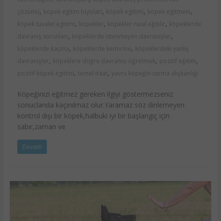
,
,
,
,
çözümü
kopek egitim tüyolari
köpek egitimi
kopek egitmeni
,
,
,
köpek tuvalet egitimi
köpekler
köpekler nasıl eğitilir
köpeklerde
,
,
davranış sorunları
köpeklerde istenmeyen davranışlar
,
,
köpeklerde kaçma
kopeklerde kemirme
köpeklerdeki yanlış
,
,
,
davranışler
köpeklere doğru davranışı öğretmek
pozitif eğitim
,
,
pozitif köpek egitimi
temel itaat
yavru köpeğin ısırma alışkanlığı
Köpeğinizi eğitmez gereken ilgiyi göstermezseniz
sonuclarıda kaçınılmaz olur.Yaramaz söz dinlemeyen
kontrol dışı bir köpek,halbuki iyi bir başlangıç için
sabır,zaman ve
Devam