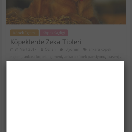
Köpek Egitimi
Köpek Sagligi
Köpeklerde Zeka Tipleri
31 Mart 2017
Özhan
0 yorum
ankara köpek
,
,
,
,
egitimi
ankara kopek egitmeni
ankara köpek pansiyonu
basenji
,
,
,
,
bekçi köpeği
border collie
çalışma zekası
eğitim zekası
eğitimi
,
,
,
en kolay köpek
en zeki köpek hangisi
genetiğin zekaya etkisi
,
,
,
,
genetik
gölbaşı köpek egitim
golden zeka
içgüdüsel zeka
itaat
,
,
,
,
zekası
köepk zekası ve çevre
kopek egitmeni
köpek ıq
köpek
,
,
,
,
ırkları ve zekaları
kopek okulu
köpek oteli
köpek psikolojisi
,
,
,
köpek psikolojisi ve eğitimi
köpek rehabilitasyonu
kopek sagligi
,
,
,
köpek taxi
köpek zekasi
köpekler mi kurtlar mı daha zekidir
,
,
köpekler ne kadar zeki
köpeklerde eğitim zekası
köpeklerde
,
,
,
,
genetik zeka
köpeklerde zeka tipleri
kurtlar
kurtların beyinleri
,
,
,
,
kurtların zekası
kurtların zekasını kullanması
pet taxi
pet ulaşım