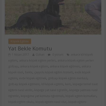
Köpek Egitimi
Yat Bekle Komutu
1 Nisan 2017
Özhan
0 yorum
ankara k9 köpek
,
,
egitimi
ankara köpek egitim yerleri
ankara köpek egitim yerleri
,
,
,
gölbaşı
ankara köpek egitimi
ankara köpek eğitmen
ankara
,
,
,
köpek oteli
bekle
çayyolu köpek eğitim hizmeti
evde köpek
,
,
,
egitimi
evde köpek eğitmek
gölbaşı köpek egitim merkezi
,
,
,
gölbaşı köpek egitmeni
k9 köpek egitimi
kem
köpeğe temel itaat
,
,
eğitimi nasıl verilir
köpeğe yat nasıl ögretilir
köpeğe yatması nasıl
,
,
,
öğretilir
köpeğime yat komutu öğretmek
köpek egitim komutları
,
,
köpek egitim okulu
köpek eğitimi nasıl olur
köpek eğitimi