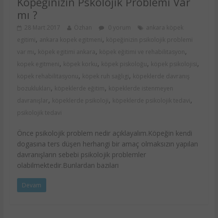
Köpeğinizin Pskolojik Problemi Var
mı ?
28 Mart 2017
Özhan
0 yorum
ankara köpek
,
,
egitimi
ankara kopek egitmeni
köpeğinizin psikolojik problemi
,
,
,
var mı
köpek egitimi ankara
köpek eğitimi ve rehabilitasyon
,
,
,
,
kopek egitmeni
köpek korku
köpek piskoloğu
köpek psikolojisi
,
,
köpek rehabilitasyonu
köpek ruh sağlıgi
köpeklerde davranış
,
,
bozuklukları
köpeklerde eğitim
köpeklerde istenmeyen
,
,
,
davranışlar
köpeklerde psikoloji
köpeklerde psikolojik tedavi
psikolojik tedavi
Önce psikolojik problem nedir açıklayalım.Köpeğin kendi
dogasına ters düşen herhangi bir amaç olmaksızın yapılan
davranışların sebebi psikolojik problemler
olabilmektedir.Bunlardan bazıları
Devam