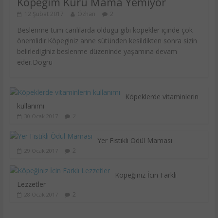
Köpeğim Kuru Mama Yemiyor
12 Şubat 2017
Özhan
2
Beslenme tüm canlılarda oldugu gibi köpekler içinde çok
önemlidir.Köpeginiz anne sütünden kesildikten sonra sizin
belirlediginiz beslenme düzeninde yaşamına devam
eder.Dogru
Köpeklerde vitaminlerin
kullanımı
2
30 Ocak 2017
Yer Fıstıklı Ödül Maması
2
29 Ocak 2017
Köpeğiniz İcin Farklı
Lezzetler
2
28 Ocak 2017