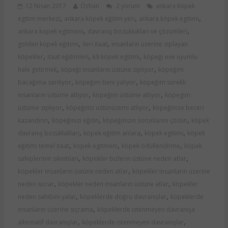
12 Nisan 2017
Özhan
2 yorum
ankara köpek
,
,
,
egitim merkezi
ankara köpek eğitim yeri
ankara köpek egitimi
,
,
ankara kopek egitmeni
davranış bozuklukları ve çözümleri
,
,
golden köpek eğitimi
ileri itaat
insanların üzerine zıplayan
,
,
,
köpekler
itaat eğitimleri
k9 köpek egitimi
köpeği eve uyumlu
,
,
hale getirmek
köpeği insanların üstüne zıplıyor
köpeğim
,
,
bacağıma sarılıyor
köpeğim beni yalıyor
köpeğim sürekli
,
,
insanların üstüme atlıyor
köpeğim üstüme atlıyor
köpegim
,
,
üstüme zıplıyor
köpeğiniz üstünüzemi atlıyor
köpeğinize beceri
,
,
,
kazandırın
köpeğinizi eğitin
köpeğinizin sorunlarını çözün
köpek
,
,
,
davranış bozuklukları
köpek eğitim anlara
köpek egitimi
köpek
,
,
,
eğitimi temel itaat
kopek egitmeni
köpek ödüllendirme
köpek
,
,
sahiplerinin sıkıntıları
köpekler bizlerin üstüne neden atlar
,
köpekler insanların üstüne neden atlar
köpekler insanların üzerine
,
,
neden sıcrar
köpekler neden insanların üstüne atlar
köpekler
,
,
neden sahibini yalar
köpeklerde doğru davranışlar
köpeklerde
,
insanların üzerine sıçrama
köpeklerde istenmeyen davranışa
,
,
alternatif davranışlar
köpeklerde istenmeyen davranışlar