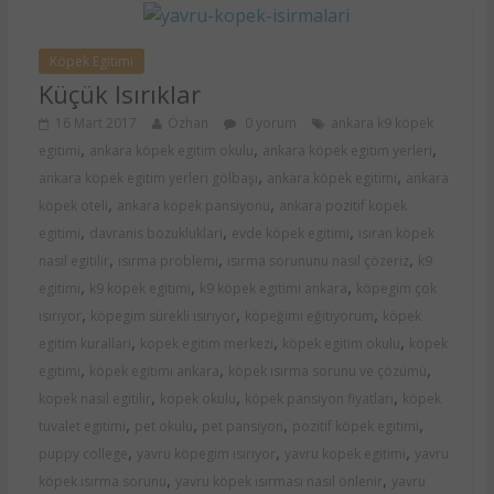
Köpek Egitimi
Küçük Isırıklar
16 Mart 2017
Özhan
0 yorum
ankara k9 köpek
,
,
,
egitimi
ankara köpek egitim okulu
ankara köpek egitim yerleri
,
,
ankara köpek egitim yerleri gölbaşı
ankara köpek egitimi
ankara
,
,
köpek oteli
ankara köpek pansiyonu
ankara pozitif kopek
,
,
,
egitimi
davranis bozukluklari
evde köpek egitimi
ısıran köpek
,
,
,
nasıl egitilir
ısırma problemi
ısırma sorununu nasıl çözeriz
k9
,
,
,
egitimi
k9 köpek egitimi
k9 köpek egitimi ankara
köpegim çok
,
,
,
ısırıyor
köpegim sürekli ısırıyor
köpeğimi eğitiyorum
köpek
,
,
,
egitim kurallari
kopek egitim merkezi
köpek egitim okulu
köpek
,
,
,
egitimi
köpek egitimi ankara
köpek ısırma sorunu ve çözümü
,
,
,
kopek nasil egitilir
kopek okulu
köpek pansiyon fiyatları
köpek
,
,
,
,
tuvalet egitimi
pet okulu
pet pansiyon
pozitif köpek egitimi
,
,
,
puppy college
yavru köpegim ısırıyor
yavru kopek egitimi
yavru
,
,
köpek ısırma sorunu
yavru köpek ısırması nasıl önlenir
yavru