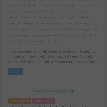
,
,
,
,
birebir köpek eğitimi
clicker
evde köpek egitimi
frizbi
gıda ile
,
,
şartlandırma
köpeği teşvik etmek
köpeginizi nasıl motive
,
,
,
edersiniz
kopek bakimi
köpek eğitim gıdaları
köpek eğitim
,
,
,
ödülü
köpek egitim okulu
köpek eğitim öncesi
köpek eğitim
,
,
,
sistemi
köpek egitimi
köpek eğitiminde kullanılan ödüller
köpek
,
,
,
,
ödülleri
köpek oyunlari
köpek psikolojisi
motivasyon
ümitköy
,
köpek eğitimi
yiyecek dışında ödüller
Köpeğinizi başarılı bir şekilde eğitebilmeniz için köpeğinizin
ödül olarak neleri sevdiğini bilmenizdir.Bazen köpek eğitimi
için üretilen ödül mamaları işe yaramamaktadır.Köpeğiniz
Devam
Köpek Egitimi
Köpek Sagligi