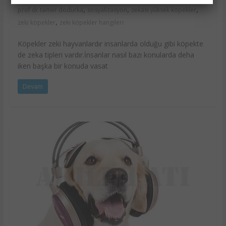
,
,
,
prof dr tamer dodurka
sosyalizasyon
zekası yüksek köpekler
,
zeki köpekler
zeki köpekler hangileri
Köpekler zeki hayvanlardır insanlarda olduğu gibi köpekte
de zeka tipleri vardır.İnsanlar nasıl bazı konularda deha
iken başka bir konuda vasat
Devam