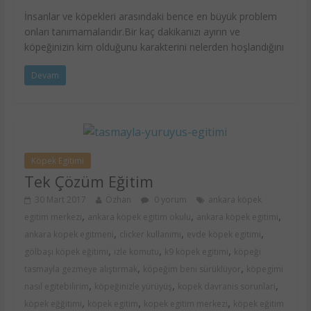
İnsanlar ve köpekleri arasındaki bence en büyük problem
onları tanımamalarıdır.Bir kaç dakikanızı ayırın ve
köpeğinizin kim olduğunu karakterini nelerden hoşlandığını
Devam
Köpek Egitimi
Tek Çözüm Eğitim
30 Mart 2017
Özhan
0 yorum
ankara köpek
,
,
,
egitim merkezi
ankara köpek egitim okulu
ankara köpek egitimi
,
,
,
ankara kopek egitmeni
clicker kullanımı
evde köpek egitimi
,
,
,
gölbaşı köpek eğitimi
izle komutu
k9 köpek egitimi
köpeği
,
,
tasmayla gezmeye alıştırmak
köpeğim beni sürüklüyor
köpegimi
,
,
,
nasıl egitebilirim
köpeğinizle yürüyüş
kopek davranis sorunlari
,
,
,
köpek eğğitimi
köpek egitim
kopek egitim merkezi
köpek eğitim