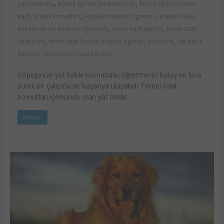
,
,
şartlandırma
köpek eğitimi şekillendirme
köpek eğitimi temel
,
,
,
,
itaat
köpek komutları
köpek komutları ögretme
kopek okulu
,
,
köpeklere yat komutu öğretmek
temel itaat eğitimi
temel itaat
,
,
,
komutları
temel itaat komutları nasıl ögretilr
yat bekle
yat bekle
,
komutu
yat komutu nasıl öğretilir
Köpeğinize yat bekle komutunu öğretmeniz kolay ve kısa
süreli bir çalışma ile başarıya ulaşabilir.Temel itaat
komutları içerisinde olan yat bekle
Devam