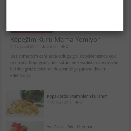
Köpeklerde Beslenme
Köpeğim Kuru Mama Yemiyor
12 Şubat 2017
Özhan
2
Beslenme tüm canlılarda oldugu gibi köpekler içinde çok
önemlidir.Köpeginiz anne sütünden kesildikten sonra sizin
belirlediginiz beslenme düzeninde yaşamına devam
eder.Dogru
Köpeklerde vitaminlerin kullanımı
2
30 Ocak 2017
Yer Fıstıklı Ödül Maması