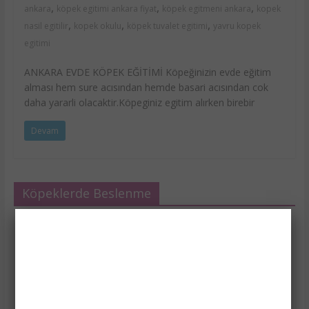
,
,
,
ankara
köpek egitimi ankara fiyat
köpek egitmeni ankara
kopek
,
,
,
nasil egitilir
kopek okulu
köpek tuvalet egitimi
yavru kopek
egitimi
ANKARA EVDE KÖPEK EĞİTİMİ Köpeğinizin evde eğitim
alması hem sure acısından hemde basari acısından cok
daha yararli olacaktir.Köpeginiz egitim alırken birebir
Devam
Köpeklerde Beslenme